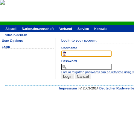
Aktuell
Nationalmannschaft
Verband
Service
Kontakt
fotos.rudern.de
Login to your account
User Options
Login
Username
Password
Lost or forgotten passwords can be retrieved using 
Impressum
| © 2003-2014
Deutscher Ruderverba