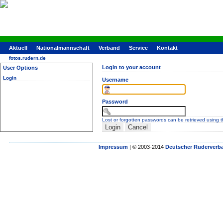
Aktuell
Nationalmannschaft
Verband
Service
Kontakt
fotos.rudern.de
Login to your account
User Options
Login
Username
Password
Lost or forgotten passwords can be retrieved using 
Impressum
| © 2003-2014
Deutscher Ruderverba