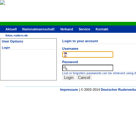
Aktuell
Nationalmannschaft
Verband
Service
Kontakt
fotos.rudern.de
Login to your account
User Options
Login
Username
Password
Lost or forgotten passwords can be retrieved using 
Impressum
| © 2003-2014
Deutscher Ruderverba