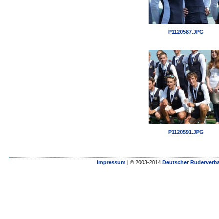
P1120587.JPG
P1120591.JPG
Impressum
| © 2003-2014
Deutscher Ruderverba