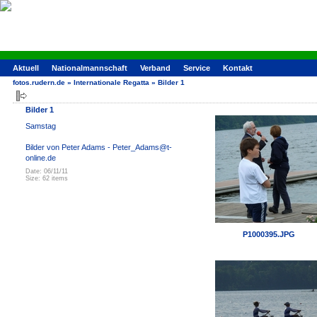
Aktuell
Nationalmannschaft
Verband
Service
Kontakt
fotos.rudern.de
»
Internationale Regatta
»
Bilder 1
Bilder 1
Samstag
Bilder von Peter Adams - Peter_Adams@t-
online.de
Date: 06/11/11
Size: 62 items
P1000395.JPG