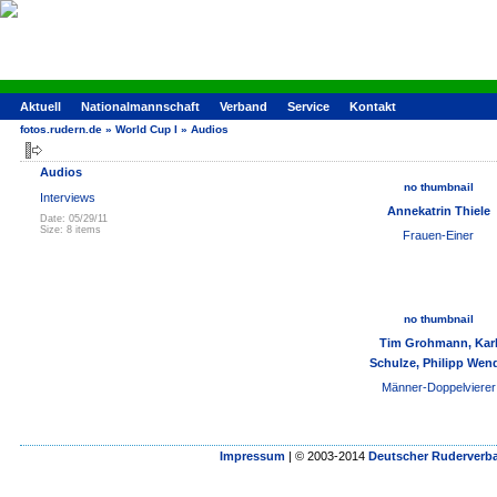
Aktuell
Nationalmannschaft
Verband
Service
Kontakt
fotos.rudern.de
»
World Cup I
»
Audios
Audios
no thumbnail
Interviews
Annekatrin Thiele
Date: 05/29/11
Size: 8 items
Frauen-Einer
no thumbnail
Tim Grohmann, Kar
Schulze, Philipp Wen
Männer-Doppelvierer
Impressum
| © 2003-2014
Deutscher Ruderverba