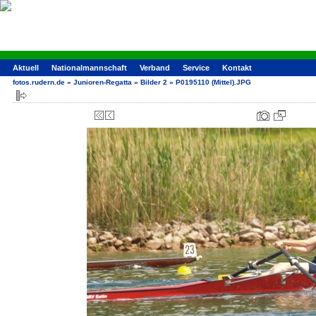
Aktuell
Nationalmannschaft
Verband
Service
Kontakt
fotos.rudern.de
»
Junioren-Regatta
»
Bilder 2
»
P0195110 (Mittel).JPG