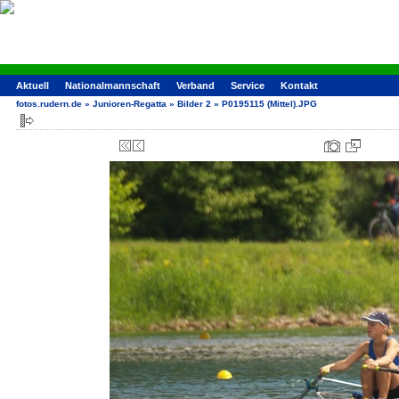
Aktuell
Nationalmannschaft
Verband
Service
Kontakt
fotos.rudern.de
»
Junioren-Regatta
»
Bilder 2
»
P0195115 (Mittel).JPG