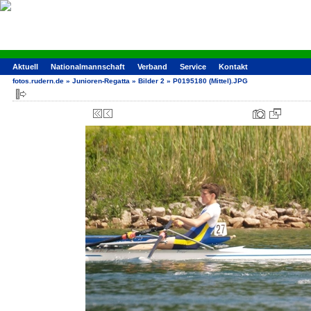
Aktuell
Nationalmannschaft
Verband
Service
Kontakt
fotos.rudern.de
»
Junioren-Regatta
»
Bilder 2
»
P0195180 (Mittel).JPG