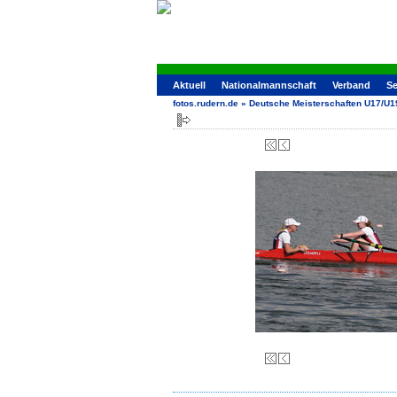
Aktuell
Nationalmannschaft
Verband
Se
fotos.rudern.de
»
Deutsche Meisterschaften U17/U1