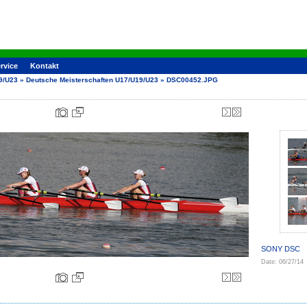
rvice
Kontakt
9/U23
»
Deutsche Meisterschaften U17/U19/U23
»
DSC00452.JPG
SONY DSC
Date: 06/27/14