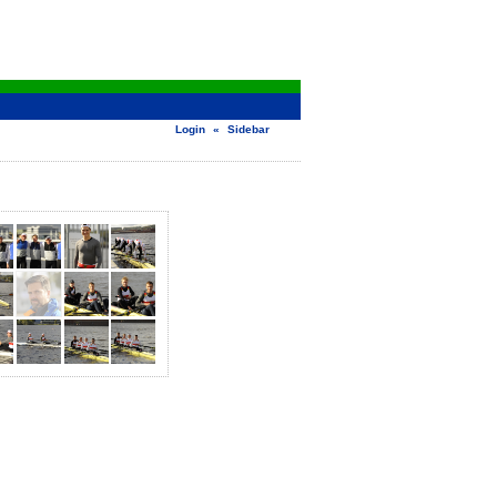
Login
«
Sidebar