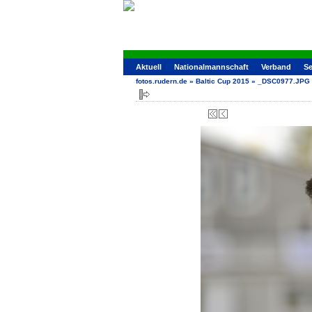
Aktuell
Nationalmannschaft
Verband
Se
fotos.rudern.de
»
Baltic Cup 2015
»
_DSC0977.JPG