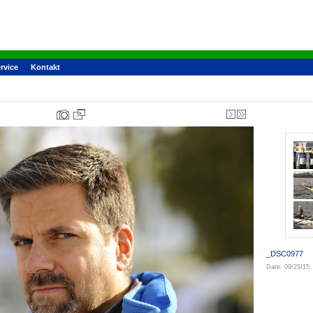
rvice
Kontakt
_DSC0977
Date: 09/25/15