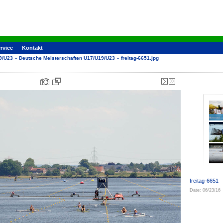
rvice
Kontakt
9/U23
»
Deutsche Meisterschaften U17/U19/U23
»
freitag-6651.jpg
freitag-6651
Date: 06/23/16