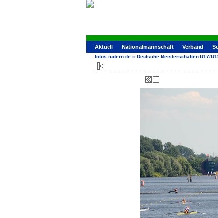
Aktuell
Nationalmannschaft
Verband
Se
fotos.rudern.de
»
Deutsche Meisterschaften U17/U1