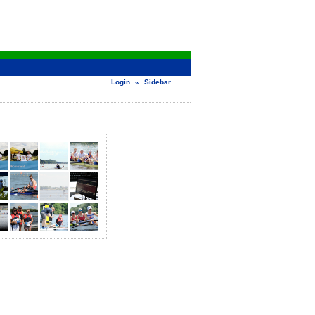
Login
«
Sidebar