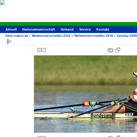
Aktuell
Nationalmannschaft
Verband
Service
Kontakt
fotos.rudern.de
»
Weltmeisterschaften 2016
»
Weltmeisterschaften 2016
»
tuesday-1050