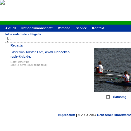
Aktuell
Nationalmannschaft
Verband
Service
Kontakt
fotos.rudern.de
»
Regatta
Regatta
Bilder von Torsten Lohf,
www.luebecker-
ruderklub.de
.
Date: 05/02/10
Size: 2 items (835 items total)
Samstag
Impressum
| © 2003-2014
Deutscher Ruderverba