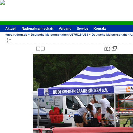
Aktuell
Nationalmannschaft
Verband
Service
Kontakt
fotos.rudern.de
»
Deutsche Meisterschaften U17/U19/U23
»
Deutsche Meisterschaften 